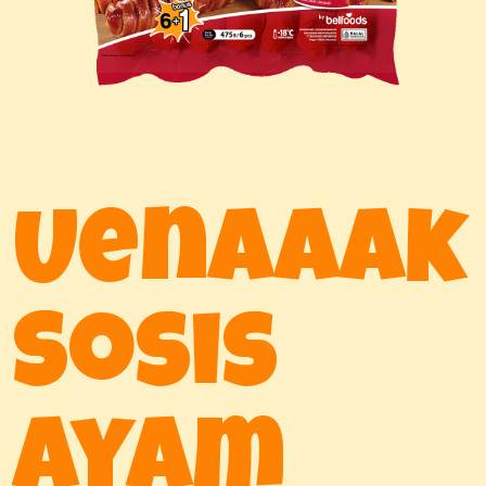
Uenaaak
Sosis
Ayam